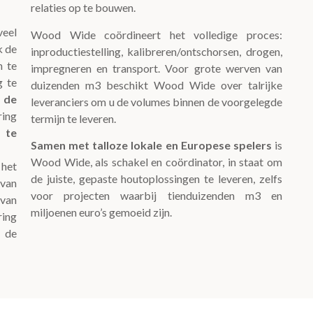
relaties op te bouwen.
eel
Wood Wide coördineert het volledige proces:
k de
inproductiestelling, kalibreren/ontschorsen, drogen,
n te
impregneren en transport. Voor grote werven van
g te
duizenden m3 beschikt Wood Wide over talrijke
t de
leveranciers om u de volumes binnen de voorgelegde
ring
termijn te leveren.
 te
Samen met talloze lokale en Europese spelers
is
Wood Wide, als schakel en coördinator, in staat om
het
de juiste, gepaste houtoplossingen te leveren, zelfs
 van
voor projecten waarbij tienduizenden m3 en
 van
miljoenen euro’s gemoeid zijn.
ring
 de